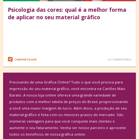
Psicologia das cores: qual é a melhor forma
de aplicar no seu material gráfico
COMPARTILHAR
(1) COMENTÁRIO
Precisando de uma Gráfica Online? Tudo o que você precisa para
impressão do seu material gráfico, você encontra na Cartões Mais
Barato. A nossa loja online oferece uma grande variedade de
produtos com a melhor tabela de preços do Brasil, proporcionando
a você uma maior margem de lucro. Além disso, a produção de seu
material gráfico é feita com os menores prazos do mercado. São
inúmeras vantagens para que você conquiste mais clientes e
aumente o seu faturamento. Venha ser nosso parceiro e aproveite
todos os benefícios de nossa gráfica online.