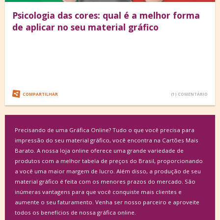
Psicologia das cores: qual é a melhor forma
de aplicar no seu material gráfico
COMPARTILHAR
(1) COMENTÁRIO
Precisando de uma Gráfica Online? Tudo o que você precisa para
impressão do seu material gráfico, você encontra na Cartões Mais
Barato. A nossa loja online oferece uma grande variedade de
produtos com a melhor tabela de preços do Brasil, proporcionando
a você uma maior margem de lucro. Além disso, a produção de seu
material gráfico é feita com os menores prazos do mercado. São
inúmeras vantagens para que você conquiste mais clientes e
aumente o seu faturamento. Venha ser nosso parceiro e aproveite
todos os benefícios de nossa gráfica online.