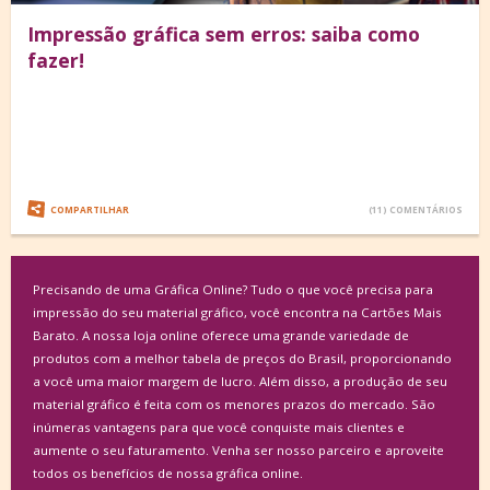
Impressão gráfica sem erros: saiba como
fazer!
COMPARTILHAR
(11) COMENTÁRIOS
Precisando de uma Gráfica Online? Tudo o que você precisa para
impressão do seu material gráfico, você encontra na Cartões Mais
Barato. A nossa loja online oferece uma grande variedade de
produtos com a melhor tabela de preços do Brasil, proporcionando
a você uma maior margem de lucro. Além disso, a produção de seu
material gráfico é feita com os menores prazos do mercado. São
inúmeras vantagens para que você conquiste mais clientes e
aumente o seu faturamento. Venha ser nosso parceiro e aproveite
todos os benefícios de nossa gráfica online.