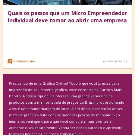
Quais os passos que um Micro Empreendedor
Individual deve tomar ao abrir uma empresa
COMPARTILHAR
(4) COMENTÁRIOS
Precisando de uma Gráfica Online? Tudo o que você precisa para
impressão do seu material gráfico, você encontra na Cartões Mais
Barato. A nossa loja online oferece uma grande variedade de
produtos com a melhor tabela de preços do Brasil, proporcionando
a você uma maior margem de lucro. Além disso, a produção de seu
material gráfico é feita com os menores prazos do mercado. São
inúmeras vantagens para que você conquiste mais clientes e
aumente o seu faturamento. Venha ser nosso parceiro e aproveite
todos os benefícios de nossa gráfica online.