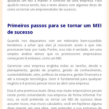
ajudarão um MEI a manter o controle de uma empresa. Para
ajudá-lo nessa tarefa, leia o texto abaixo com algumas dicas de
como se tornar um empreendedor de sucesso.
Primeiros passos para se tornar um MEI
de sucesso
Quando nos deparamos com um milionário bem-sucedido
tendemos a achar que eles já nasceram assim e que não
precisaram lutar por nada. Porém, isso não é verdade, em uma
simples análise vemos que os promissores empresários
começaram lá embaixo, como um MEI.
Gerenciar uma empresa engloba todas as tarefas, desde o
planejamento, gestão de projetos, gestão de conhecimento,
sustentabilidade, valor, políticas da empresa, gestão financeira e
até a inovação tecnológica. Gerir é fundamental para qualquer
negócio e é preciso pensar nisso ao abrir uma empresa.
Esta é uma premissa muito óbvia, mas muito empresários pecam
neste ponto comandando sua empresa de forma informal. Por
isso, se você pretende se tornar um MEI de sucesso deve
assumir riscos, mas riscos calculados, você em hipótese alguma
deve investir em uma ideia, sem entender a sua estrutura de