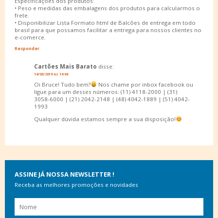
Especificações dos produtos:
• Peso e medidas das embalagens dos produtos para calcularmos o
frete.
• Disponibilizar Lista Formato html de Balcões de entrega em todo
brasil para que possamos facilitar a entrega para nossos clientes no
e-comerce.
Responder
Cartões Mais Barato
disse:
14/03/2019 às 14:48
Oi Bruce! Tudo bem?
Nos chame por inbox facebook ou
ligue para um desses números: (11) 4118-2000 | (31)
3058-6000 | (21) 2042-2148 | (48) 4042-1889 | (51) 4042-
1993
Qualquer dúvida estamos sempre a sua disposição!
ASSINE JÁ NOSSA NEWSLETTER !
Receba as melhores promoções e novidades