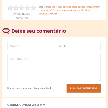
tags:
cartão de visita
,
cartões mais barato
,
empreender
,
empresa
,
MEI
,
micro empreendedor individual
,
trabalho
,
vender
Avalie nosso
conteúdo
Deixe seu comentário
O seu endereço de email não será publicado
GEORGE GONÇALVES
disse: