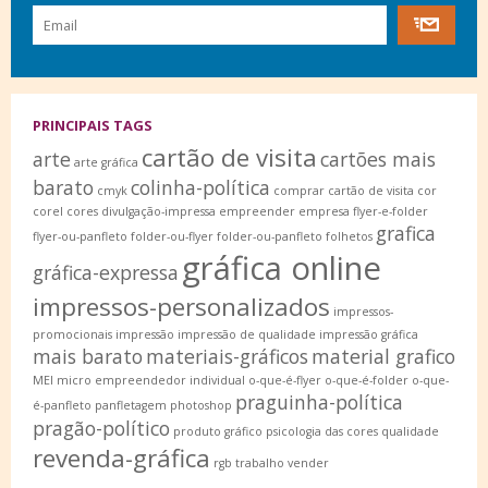
PRINCIPAIS TAGS
cartão de visita
arte
cartões mais
arte gráfica
barato
colinha-política
cmyk
comprar cartão de visita
cor
corel
cores
divulgação-impressa
empreender
empresa
flyer-e-folder
grafica
flyer-ou-panfleto
folder-ou-flyer
folder-ou-panfleto
folhetos
gráfica online
gráfica-expressa
impressos-personalizados
impressos-
promocionais
impressão
impressão de qualidade
impressão gráfica
mais barato
materiais-gráficos
material grafico
MEI
micro empreendedor individual
o-que-é-flyer
o-que-é-folder
o-que-
praguinha-política
é-panfleto
panfletagem
photoshop
pragão-político
produto gráfico
psicologia das cores
qualidade
revenda-gráfica
rgb
trabalho
vender