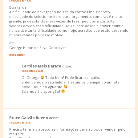
13/10/2018 às 13:39
Boa tarde!
A dificuldade de navegação no site da cartões mais barato,
dificuldade de selecionar itens para orçamento, compras é muito
grande, já desistir diversas vezes de fazer pedidos e consultar
valores devido essa dificuldade, sou cliente desde a power point e
nunca tive tanta dificuldade como hoje, acredito que estão perdendo
muitas vendas por esse motivo.
att
George Hilton da Silva Gonçalves
Responder
Cartões Mais Barato
disse:
15/10/2018 às 16:11
Oi George!
Tudo bem? Pode ficar tranquilo,
entendemos o seu lado e já estamos planejando um site
novo! Fique no aguardo.
Estamos à disposição!
Bruce Galvão Bueno
disse:
13/03/2019 às 21:35
Preciso ter mais acesso as informações para eu poder vender pelo
meu site.