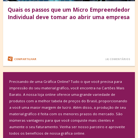
Quais os passos que um Micro Empreendedor
Individual deve tomar ao abrir uma empresa
COMPARTILHAR
(4) COMENTÁRIOS
Precisando de uma Gráfica Online? Tudo o que você precisa para
impressão do seu material gráfico, você encontra na Cartões Mais
Barato. A nossa loja online oferece uma grande variedade de
produtos com a melhor tabela de preços do Brasil, proporcionando
a você uma maior margem de lucro. Além disso, a produção de seu
material gráfico é feita com os menores prazos do mercado. São
inúmeras vantagens para que você conquiste mais clientes e
aumente o seu faturamento. Venha ser nosso parceiro e aproveite
todos os benefícios de nossa gráfica online.