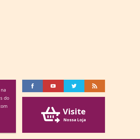
 na
os do
 com
Visite
Nossa Loja